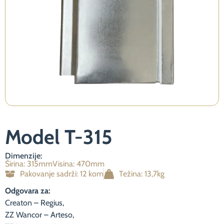
Neophodno
Ovi kolačići
nisu opcioni.
Potrebni su
za
funkcioniranje
Model T-315
web stranice.
Dimenzije:
Širina: 315mm
Visina: 470mm
Statistika
Pakovanje sadrži: 12 kom
Težina: 13,7kg
Kako bismo
poboljšali
Odgovara za:
funkcionalnost
Creaton – Regius,
i strukturu
ZZ Wancor – Arteso,
web stranice,