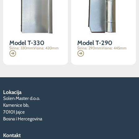
Model T-330
Model T-290
Širina: 330mm
Visina: 420mm
Širina: 290mm
Visina: 445mm
Lokacija
Solen Master d.o.o.
Kamenice bb,
70101 Jajce
Bosna i Hercegovina
Kontakt