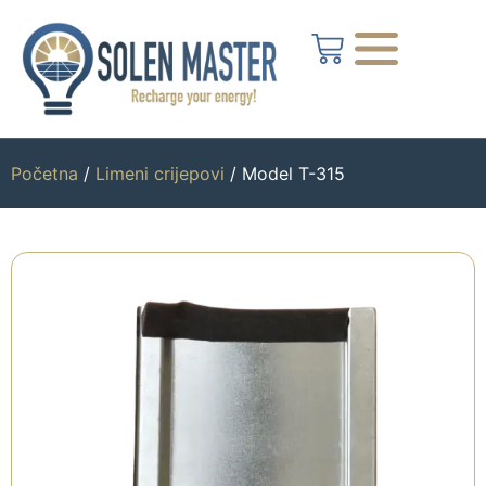
Početna
/
Limeni crijepovi
/ Model T-315