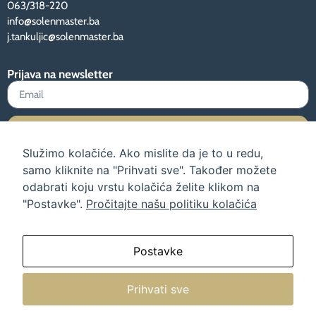
063/318-220
info@solenmaster.ba
j.tankuljic@solenmaster.ba
Prijava na newsletter
Prijava
Služimo kolačiće. Ako mislite da je to u redu,
samo kliknite na "Prihvati sve". Također možete
odabrati koju vrstu kolačića želite klikom na
"Postavke".
Pročitajte našu politiku kolačića
Uvjeti korištenja i polica privatnosti
Uputstva
Preuzmi katalog
O nama
Postavke
Prihvati sve
© Sva prava pridržana.
Web dizajn: TehnoKlik