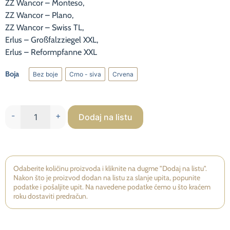
ZZ Wancor – Monteso,
na osnovu
načina na koji
ZZ Wancor – Plano,
se web
ZZ Wancor – Swiss TL,
stranica
Erlus – Großfalzziegel XXL,
koristi.
Erlus – Reformpfanne XXL
Boja
Bez boje
Crno - siva
Crvena
Iskustvo
Bez boje
Crno - siva
Crvena
Kako bi
naša
web
-
+
Dodaj na listu
stranica
radila što
bolje
tokom
Vaše
Odaberite količinu proizvoda i kliknite na dugme "Dodaj na listu".
posjete.
Nakon što je proizvod dodan na listu za slanje upita, popunite
Ako
podatke i pošaljite upit. Na navedene podatke ćemo u što kraćem
odbijete
roku dostaviti predračun.
ove
kolačiće,
neke