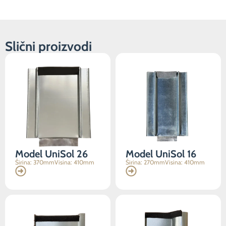
funkcije
će
nestati s
web
Slični proizvodi
stranice.
Marketing
Dijeljenjem
vaših
interesovanja i
ponašanja
dok
posjećujete
našu stranicu,
Model UniSol 26
Model UniSol 16
povećavate
Širina: 370mm
Visina: 410mm
Širina: 270mm
Visina: 410mm
šanse da
vidite
personalizirani
sadržaj i
ponude.