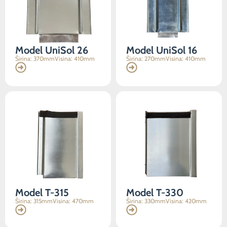
funkcije
će
nestati s
web
stranice.
Model UniSol 26
Model UniSol 16
Širina: 370mm
Visina: 410mm
Širina: 270mm
Visina: 410mm
Marketing
Dijeljenjem
vaših
interesovanja i
ponašanja
dok
posjećujete
našu stranicu,
povećavate
šanse da
vidite
personalizirani
Model T-315
Model T-330
sadržaj i
Širina: 315mm
Visina: 470mm
Širina: 330mm
Visina: 420mm
ponude.