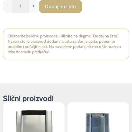
na osnovu
-
+
Dodaj na listu
načina na koji
se web
stranica
koristi.
Odaberite količinu proizvoda i kliknite na dugme "Dodaj na listu".
Nakon što je proizvod dodan na listu za slanje upita, popunite
Iskustvo
podatke i pošaljite upit. Na navedene podatke ćemo u što kraćem
Kako bi
roku dostaviti predračun.
naša
web
stranica
radila što
bolje
tokom
Vaše
Slični proizvodi
posjete.
Ako
odbijete
ove
kolačiće,
neke