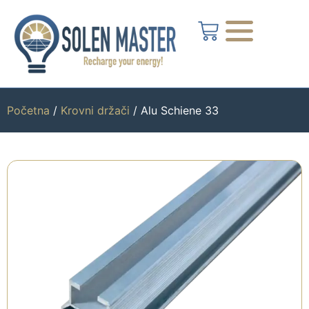
Početna
/
Krovni držači
/ Alu Schiene 33