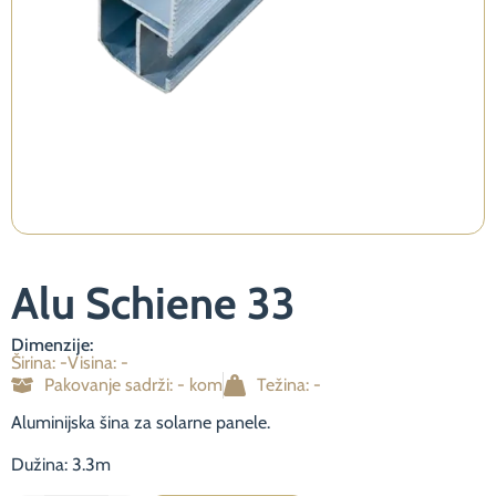
Neophodno
Ovi kolačići
nisu opcioni.
Potrebni su
za
funkcioniranje
Alu Schiene 33
web stranice.
Dimenzije:
Širina: -
Visina: -
Statistika
Pakovanje sadrži: - kom
Težina: -
Kako bismo
poboljšali
Aluminijska šina za solarne panele.
funkcionalnost
i strukturu
Dužina: 3.3m
web stranice,